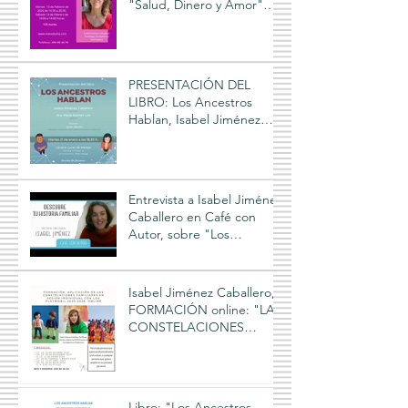
"Salud, Dinero y Amor"
que cada año imparte
Isabel Jiménez Caballero
PRESENTACIÓN DEL
LIBRO: Los Ancestros
Hablan, Isabel Jiménez
Caballero, Ana Román Leo
Entrevista a Isabel Jiménez
Caballero en Café con
Autor, sobre "Los
Ancestros Hablan"
Isabel Jiménez Caballero,
FORMACIÓN online: "LAS
CONSTELACIONES
FAMILIARES Y LOS
PLAYMOBIL", 2025-2026
Libro: "Los Ancestros