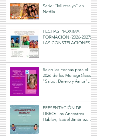
Serie: "Mi otra yo" en
Netflix
FECHAS PRÓXIMA
FORMACIÓN (2026-2027),
LAS CONSTELACIONES
FAMILIARES Y LOS
PLAYMOBIL, Isabel
Jiménez Caballero 2026-
2027
Salen las Fechas para el
2026 de los Monográficos:
"Salud, Dinero y Amor"
que cada año imparte
Isabel Jiménez Caballero
PRESENTACIÓN DEL
LIBRO: Los Ancestros
Hablan, Isabel Jiménez
Caballero, Ana Román Leo