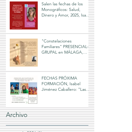
Salen las fechas de los
Monográficos: Salud,
Dinero y Amor, 2025, Isabel
Jiménez Caballero, online
"Constelaciones
Familiares" PRESENCIAL-
GRUPAL en MÁLAGA,
facilitado por Ana María
Román Leo
FECHAS PRÓXIMA
FORMACIÓN, Isabel
Jiménez Caballero: "Las
Constelaciones Familiares y
los Playmobil", 2024-2025
Archivo