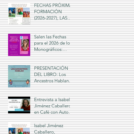
FECHAS PRÓXIMA
FORMACIÓN
(2026-2027), LAS
CONSTELACIONE
S FAMILIARES Y
LOS PLAYMOBIL,
Salen las Fechas
Isabel Jiménez
para el 2026 de los
Caballero 2026-
Monográficos:
2027
"Salud, Dinero y
Amor" que cada
año imparte Isabel
PRESENTACIÓN
Jiménez Caballero
DEL LIBRO: Los
Ancestros Hablan,
Isabel Jiménez
Caballero, Ana
Román Leo
Entrevista a Isabel
Jiménez Caballero
en Café con Autor,
sobre "Los
Ancestros Hablan"
Isabel Jiménez
Caballero,