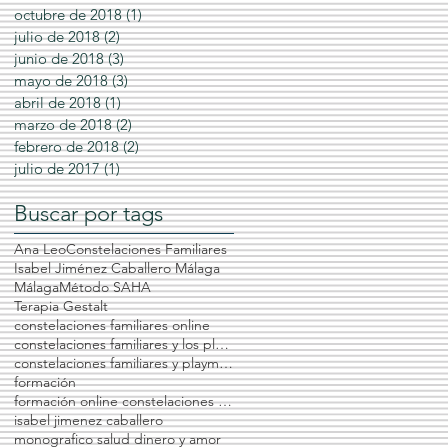
octubre de 2018
(1)
1 entrada
julio de 2018
(2)
2 entradas
junio de 2018
(3)
3 entradas
mayo de 2018
(3)
3 entradas
abril de 2018
(1)
1 entrada
marzo de 2018
(2)
2 entradas
febrero de 2018
(2)
2 entradas
julio de 2017
(1)
1 entrada
Buscar por tags
Ana Leo
Constelaciones Familiares
Isabel Jiménez Caballero Málaga
Málaga
Método SAHA
Terapia Gestalt
constelaciones familiares online
constelaciones familiares y los playmobil
constelaciones familiares y playmobil
formación
formación online constelaciones familiares
isabel jimenez caballero
monografico salud dinero y amor