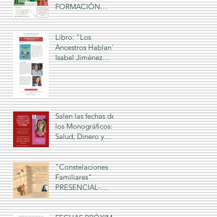
FORMACIÓN
online: "LAS
CONSTELACIONE
S FAMILIARES Y
Libro: "Los
LOS PLAYMOBIL",
Ancestros Hablan",
2025-2026
Isabel Jiménez
Caballero, Ana
Román Leo
Salen las fechas de
los Monográficos:
Salud, Dinero y
Amor, 2025, Isabel
Jiménez Caballero,
online
"Constelaciones
Familiares"
PRESENCIAL-
GRUPAL en
MÁLAGA,