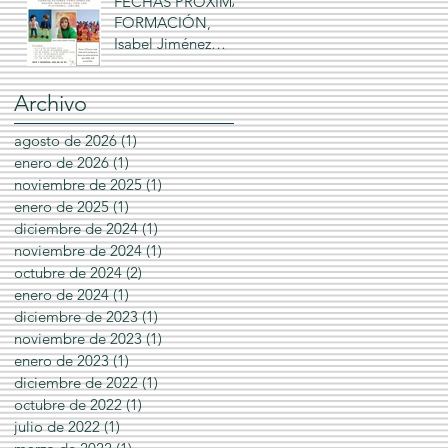
facilitado por Ana
FECHAS PRÓXIMA
María Román Leo
FORMACIÓN,
Isabel Jiménez
Caballero: "Las
Constelaciones
Archivo
Familiares y los
Playmobil", 2024-
agosto de 2026
(1)
1 entrada
2025
enero de 2026
(1)
1 entrada
noviembre de 2025
(1)
1 entrada
enero de 2025
(1)
1 entrada
diciembre de 2024
(1)
1 entrada
noviembre de 2024
(1)
1 entrada
octubre de 2024
(2)
2 entradas
enero de 2024
(1)
1 entrada
diciembre de 2023
(1)
1 entrada
noviembre de 2023
(1)
1 entrada
enero de 2023
(1)
1 entrada
diciembre de 2022
(1)
1 entrada
octubre de 2022
(1)
1 entrada
julio de 2022
(1)
1 entrada