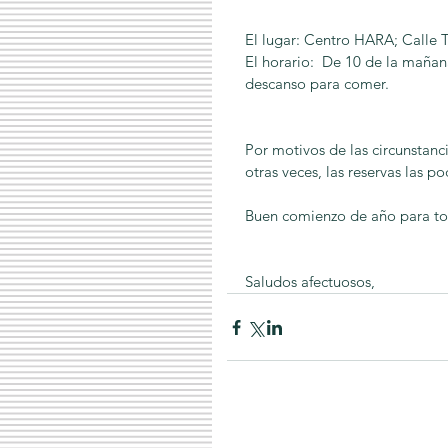
El lugar: Centro HARA; Calle T
El horario:  De 10 de la maña
descanso para comer. 
Por motivos de las circunstanc
otras veces, las reservas las 
Buen comienzo de año para to
Saludos afectuosos,