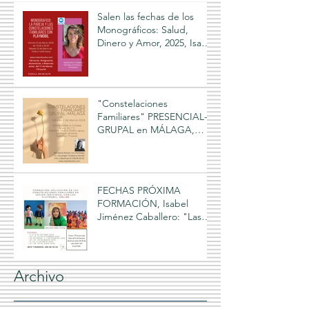
Salen las fechas de los
Monográficos: Salud,
Dinero y Amor, 2025, Isabel
Jiménez Caballero, online
"Constelaciones
Familiares" PRESENCIAL-
GRUPAL en MÁLAGA,
facilitado por Ana María
Román Leo
FECHAS PRÓXIMA
FORMACIÓN, Isabel
Jiménez Caballero: "Las
Constelaciones Familiares y
los Playmobil", 2024-2025
Archivo