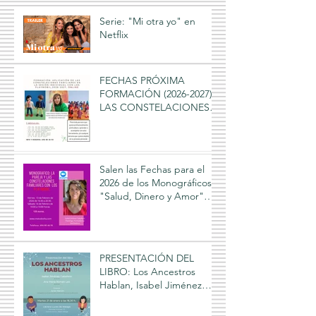
Serie: "Mi otra yo" en
Netflix
FECHAS PRÓXIMA
FORMACIÓN (2026-2027),
LAS CONSTELACIONES
FAMILIARES Y LOS
PLAYMOBIL, Isabel
Jiménez Caballero 2026-
2027
Salen las Fechas para el
2026 de los Monográficos:
"Salud, Dinero y Amor"
que cada año imparte
Isabel Jiménez Caballero
PRESENTACIÓN DEL
LIBRO: Los Ancestros
Hablan, Isabel Jiménez
Caballero, Ana Román Leo